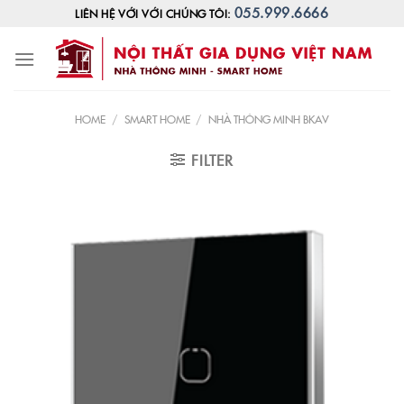
Skip
055.999.6666
LIÊN HỆ VỚI VỚI CHÚNG TÔI:
to
content
HOME
/
SMART HOME
/
NHÀ THÔNG MINH BKAV
FILTER