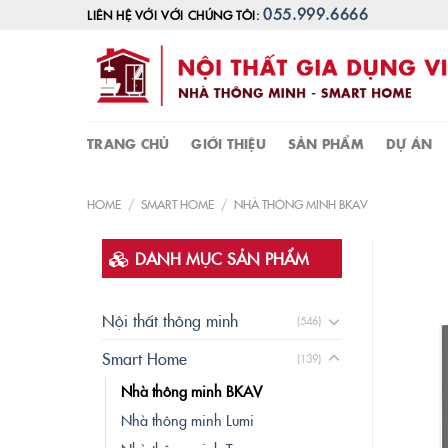
Skip
055.999.6666
LIÊN HỆ VỚI VỚI CHÚNG TÔI:
to
content
TRANG CHỦ
GIỚI THIỆU
SẢN PHẨM
DỰ ÁN
HOME
/
SMART HOME
/
NHÀ THÔNG MINH BKAV
DANH MỤC SẢN PHẨM
Nội thất thông minh
(546)
Smart Home
(139)
Nhà thông minh BKAV
Nhà thông minh Lumi