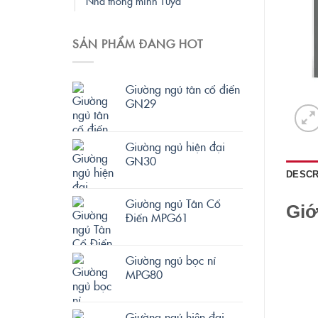
Nhà thông minh Tuya
SẢN PHẨM ĐANG HOT
Giường ngủ tân cổ điển
GN29
Giường ngủ hiện đại
GN30
DESCR
Giường ngủ Tân Cổ
Giớ
Điển MPG61
Giường ngủ bọc nỉ
MPG80
Giường ngủ hiện đại