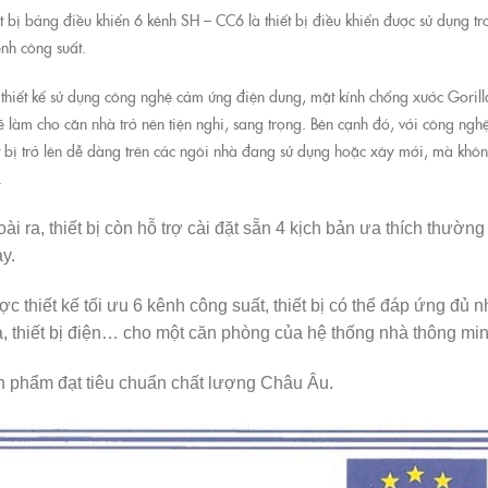
ết bị bảng điều khiển 6 kênh SH – CC6 là thiết bị điều khiển được sử dụng t
ênh công suất.
 thiết kế sử dụng công nghệ cảm ứng điện dung, mặt kính chống xước Gorilla
ẽ làm cho căn nhà trở nên tiện nghi, sang trọng. Bên cạnh đó, với công ngh
ết bị trở lên dễ dàng trên các ngôi nhà đang sử dụng hoặc xây mới, mà khôn
.
ài ra, thiết bị còn hỗ trợ cài đặt sẵn 4 kịch bản ưa thích thư
y.
c thiết kế tối ưu 6 kênh công suất, thiết bị có thể đáp ứng đủ 
, thiết bị điện… cho một căn phòng của hệ thống nhà thông m
 phẩm đạt tiêu chuẩn chất lượng Châu Âu.