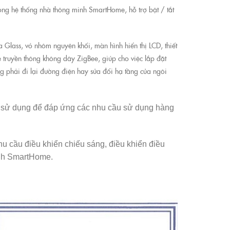
rong hệ thống nhà thông minh SmartHome, hỗ trợ bật / tắt
 Glass, vỏ nhôm nguyên khối, màn hình hiển thị LCD, thiết
ệ truyền thông không dây ZigBee, giúp cho việc lắp đặt
g phải đi lại đường điện hay sửa đổi hạ tầng của ngôi
ờng sử dụng để đáp ứng các nhu cầu sử dụng hàng
nhu cầu điều khiển chiếu sáng, điều khiển điều
inh SmartHome.