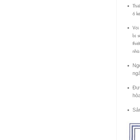
Thi
6 k
Với
bị s
thi
nhà
Ngo
ngà
Đượ
hòa
Sản