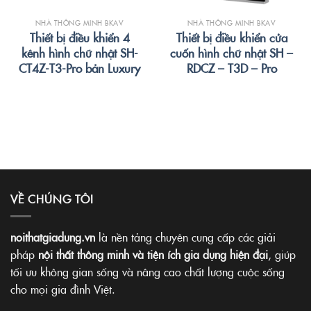
NHÀ THÔNG MINH BKAV
NHÀ THÔNG MINH BKAV
Thiết bị điều khiển 4
Thiết bị điều khiển cửa
kênh hình chữ nhật SH-
cuốn hình chữ nhật SH –
CT4Z-T3-Pro bản Luxury
RDCZ – T3D – Pro
VỀ CHÚNG TÔI
noithatgiadung.vn
là nền tảng chuyên cung cấp các giải
pháp
nội thất thông minh và tiện ích gia dụng hiện đại
, giúp
tối ưu không gian sống và nâng cao chất lượng cuộc sống
cho mọi gia đình Việt.