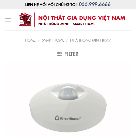
Skip
055.999.6666
LIÊN HỆ VỚI VỚI CHÚNG TÔI:
to
content
HOME
/
SMART HOME
/
NHÀ THÔNG MINH BKAV
FILTER