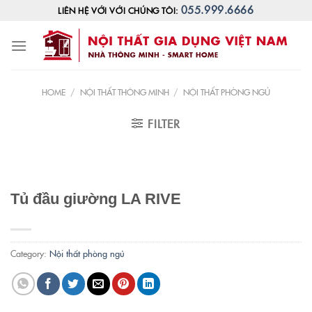
Skip
055.999.6666
LIÊN HỆ VỚI VỚI CHÚNG TÔI:
to
content
HOME
/
NỘI THẤT THÔNG MINH
/
NỘI THẤT PHÒNG NGỦ
FILTER
Tủ đầu giường LA RIVE
Category:
Nội thất phòng ngủ