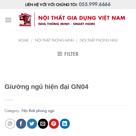
Skip
055.999.6666
LIÊN HỆ VỚI VỚI CHÚNG TÔI:
to
content
HOME
/
NỘI THẤT THÔNG MINH
/
NỘI THẤT PHÒNG NGỦ
FILTER
Giường ngủ hiện đại GN04
Category:
Nội thất phòng ngủ