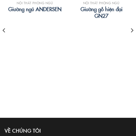
NỘI THẤT PHÒNG NGỦ
NỘI THẤT PHÒNG NGỦ
Giường gỗ hiện đại
Giường ngủ ANDERSEN
GN27
VỀ CHÚNG TÔI