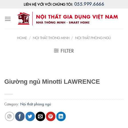
Skip
055.999.6666
LIÊN HỆ VỚI VỚI CHÚNG TÔI:
to
content
HOME
/
NỘI THẤT THÔNG MINH
/
NỘI THẤT PHÒNG NGỦ
FILTER
Giường ngủ Minotti LAWRENCE
Category:
Nội thất phòng ngủ