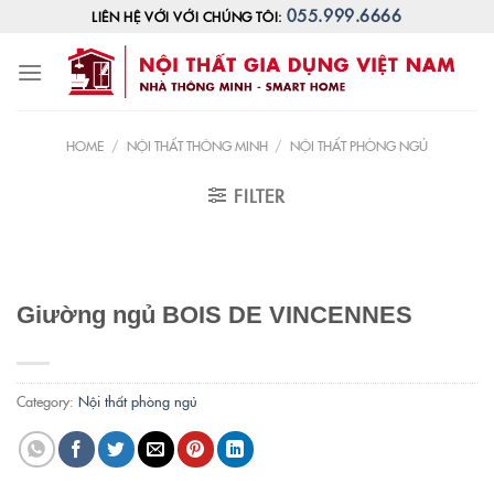
Skip
055.999.6666
LIÊN HỆ VỚI VỚI CHÚNG TÔI:
to
content
HOME
/
NỘI THẤT THÔNG MINH
/
NỘI THẤT PHÒNG NGỦ
FILTER
Giường ngủ BOIS DE VINCENNES
Category:
Nội thất phòng ngủ