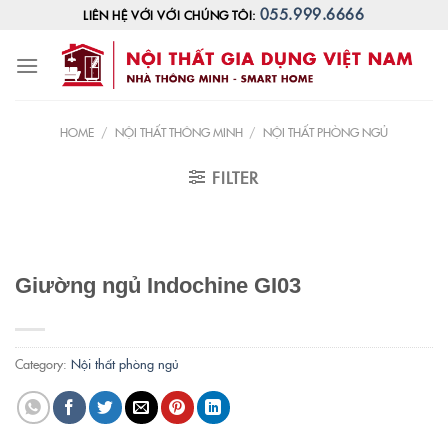
Skip
055.999.6666
LIÊN HỆ VỚI VỚI CHÚNG TÔI:
to
content
HOME
/
NỘI THẤT THÔNG MINH
/
NỘI THẤT PHÒNG NGỦ
FILTER
Giường ngủ Indochine GI03
Category:
Nội thất phòng ngủ