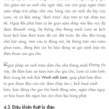
chủ giám sát an ninh cho ngôi nhà, mà còn giúp ngăn chặn
xâm nhập trái phép nhờ vào hàng rào an ninh đa lớp của
Lumi, và có khả năng “đuổi trộm” dựa trên trí tuệ nhân tạo
AI. Ngay khi phát hiện có kẻ gian xâm nhập vào khu vực đã
được khoanh vùng, hệ thống nhà thông minh Lumi sẽ kích
hoạt kịch bản đuổi trộm đã cài đặt trước đó như đèn trong
nhà bật sáng, rèm cửa tự động mở, hệ thống tưới sân vườn
phun nước, đồng thời còi hú báo động và gửi cảnh báo tới
điện thoại của gia chủ.
Không chỉ
vậy, để đảm bảo an toàn hơn cho gia chủ, Lumi có cảm biến
khói trong hệ sinh thái
Work with Lumi
, giúp phát hiện khói
từ giai đoạn đầu của các đám cháy âm ỉ, kích hoạt cảnh
báo, báo động cho gia chủ hành động sớm, ngăn chặn nguy
cơ hỏa hoạn khi ngọn lửa còn chưa kịp bùng phát.
4.3. Điều khiển thiết bị điện