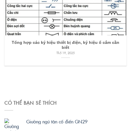
Tổng hợp các ký hiệu thiết bị điện, ký hiệu ổ cắm cần
biết
Th5 19, 2025
CÓ THỂ BẠN SẼ THÍCH
Giường ngủ tân cổ điển GN29