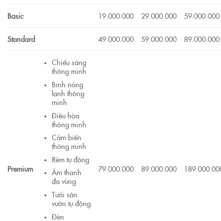
Basic
19.000.000
29.000.000
59.000.000
Standard
49.000.000
59.000.000
89.000.000
Chiếu sáng
thông minh
Bình nóng
lạnh thông
minh
Điều hòa
thông minh
Cảm biến
thông minh
Rèm tự động
Premium
79.000.000
89.000.000
189.000.00
Âm thanh
đa vùng
Tưới sân
vườn tự động
Đèn