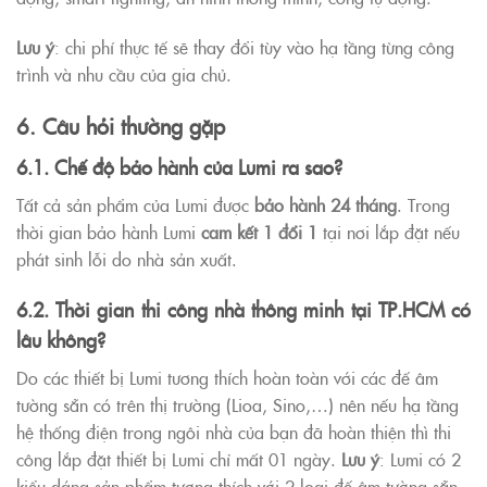
Lưu ý
: chi phí thực tế sẽ thay đổi tùy vào hạ tầng từng công
trình và nhu cầu của gia chủ.
6. Câu hỏi thường gặp
6.1. Chế độ bảo hành của Lumi ra sao?
Tất cả sản phẩm của Lumi được
bảo hành 24 tháng
. Trong
thời gian bảo hành Lumi
cam kết 1 đổi 1
tại nơi lắp đặt nếu
phát sinh lỗi do nhà sản xuất.
6.2. Thời gian thi công nhà thông minh tại TP.HCM có
lâu không?
Do các thiết bị Lumi tương thích hoàn toàn với các đế âm
tường sẵn có trên thị trường (Lioa, Sino,…) nên nếu hạ tầng
hệ thống điện trong ngôi nhà của bạn đã hoàn thiện thì thi
công lắp đặt thiết bị Lumi chỉ mất 01 ngày.
Lưu ý
: Lumi có 2
kiểu dáng sản phẩm tương thích với 2 loại đế âm tường sẵn