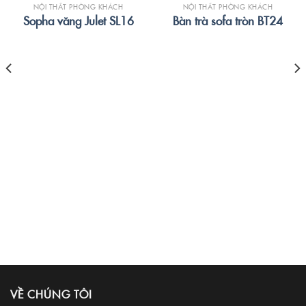
NỘI THẤT PHÒNG KHÁCH
NỘI THẤT PHÒNG KHÁCH
Sopha văng Julet SL16
Bàn trà sofa tròn BT24
VỀ CHÚNG TÔI